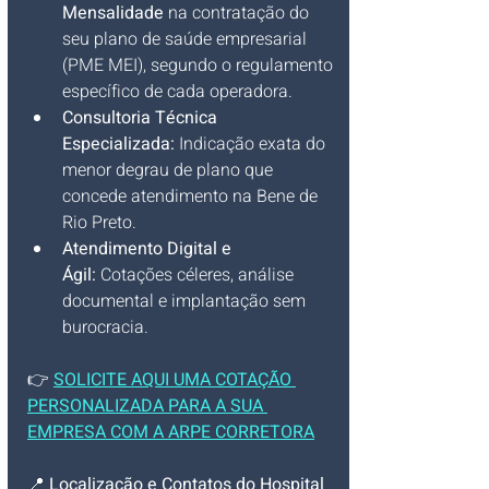
Mensalidade
 na contratação do 
seu plano de saúde empresarial 
(PME MEI), segundo o regulamento 
específico de cada operadora.
Consultoria Técnica 
Especializada:
 Indicação exata do 
menor degrau de plano que 
concede atendimento na Bene de 
Rio Preto.
Atendimento Digital e 
Ágil:
 Cotações céleres, análise 
documental e implantação sem 
burocracia.
👉 
SOLICITE AQUI UMA COTAÇÃO 
PERSONALIZADA PARA A SUA 
EMPRESA COM A ARPE CORRETORA
📍 
Localização e Contatos do Hospital 