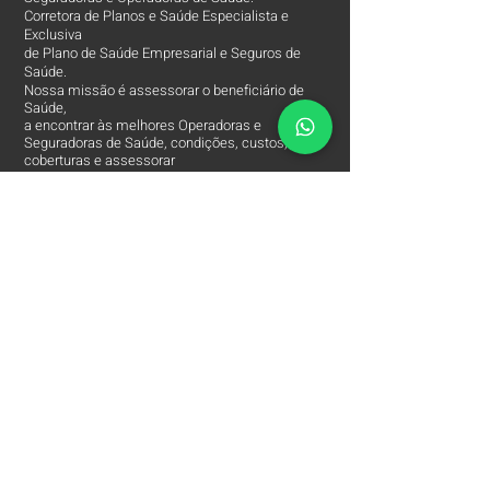
Corretora de Planos e Saúde Especialista e
Exclusiva
de Plano de Saúde Empresarial e Seguros de
Saúde.
Nossa missão é assessorar o beneficiário de
Saúde,
a encontrar às melhores Operadoras e
Seguradoras de Saúde, condições, custos,
coberturas e assessorar
em todos os processos da Apólice do Plano de
Saúde.
O Contato entre o Segurado e a Seguradora!
Arpe Corretora de Plano de Saúde está entre
às
Melhores Corretoras
de Planos de Saúde e
comercializa apenas os Melhores Planos de
Saúde Empresariais e Seguros de Saúde.
Contatos
Arpe Corretora de Planos de Saúde
Corretora de Plano de Saúde Empresarial
Corretora de Plano de Saúde Coletivo por Adesão
Corretora de Seguro Saúde Corretor de Plano de
Saúde