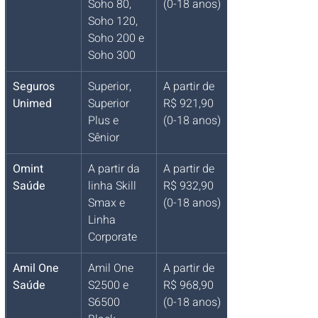
Soho 80, 
(0-18 anos)
Soho 120, 
Soho 200 e 
Soho 300
Seguros 
Superior, 
A partir de 
Unimed
Superior 
R$ 921,90 
Plus e 
(0-18 anos)
Sênior
Omint 
A partir da 
A partir de 
Saúde
linha Skill 
R$ 932,90 
Smax e 
(0-18 anos)
Linha 
Corporate
Amil One 
Amil One 
A partir de 
Saúde
S2500 e 
R$ 968,90 
S6500 
(0-18 anos)