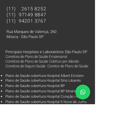
(11)
2615 8252
(11)
97149 8847
(11)
94201 3767
Rua Marques de Valença, 260
Mooca - São Paulo SP
Principais Hospitais e Laboratórios São Paulo SP
Corretora de Plano de Saúde Empresarial
Corretora de Plano de Saúde Coletivo por Adesão
Corretora de Seguro Saúde Corretor de Plano de Saúde
Plano de Saúde cobertura Hospital Albert Einstein
Plano de Saúde cobertura Hospital Sírio Libanês
Plano de Saúde cobertura Hospital BP
Plano de Saúde cobertura Hospital BP Mirante
Plano de Saúde cobertura Hospital Coração Hcor
Plano de Saúde cobertura Hospital 9 Nove de Julho
Plano de Saúde cobertura Hospital Samaritano
Plano de Saúde cobertura Hospital Oswaldo Cruz
Plano de Saúde cobertura Hospital Vila Nova Star
Plano de Saúde cobertura Hospital São Luiz Rede Dor
Plano de Saúde cobertura Laboratório Alta Excelência
Plano de Saúde cobertura Laboratórios Fleury