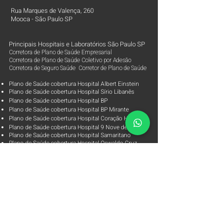
Rua Marques de Valença, 260
Mooca - São Paulo SP
Principais Hospitais e Laboratórios São Paulo SP
Corretora de Plano de Saúde Empresarial
Corretora de Plano de Saúde Coletivo por Adesão
Corretora de Seguro Saúde Corretor de Plano de Saúde
Plano de Saúde cobertura Hospital Albert Einstein
Plano de Saúde cobertura Hospital Sírio Libanês
Plano de Saúde cobertura Hospital BP
Plano de Saúde cobertura Hospital BP Mirante
Plano de Saúde cobertura Hospital Coração Hcor
Plano de Saúde cobertura Hospital 9 Nove de Julho
Plano de Saúde cobertura Hospital Samaritano
Plano de Saúde cobertura Hospital Oswaldo Cruz
Plano de Saúde cobertura Hospital Vila Nova Star
Plano de Saúde cobertura Hospital São Luiz Rede Dor
Plano de Saúde cobertura Laboratório Alta Excelência
Plano de Saúde cobertura Laboratórios Fleury
Parceiras
Arpe Corretora de Planos de Saúde
Corretora de Plano de Saúde Empresarial
Corretora de Plano de Saúde Coletivo por Adesão