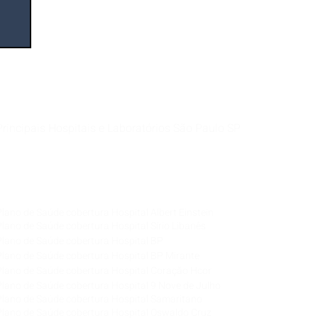
Principais Hospitais e Laboratórios São Paulo SP
Corretora de Plano de Saúde Empresarial
Corretora de Plano de Saúde Coletivo por Adesão
Corretora de Seguro Saúde Corretor de Plano de
Saúde
Plano de Saúde cobertura Hospital Albert Einstein
Plano de Saúde cobertura Hospital Sírio Libanês
Plano de Saúde cobertura Hospital BP
Plano de Saúde cobertura Hospital BP Mirante
Plano de Saúde cobertura Hospital Coração Hcor
Plano de Saúde cobertura Hospital 9 Nove de Julho
Plano de Saúde cobertura Hospital Samaritano
Plano de Saúde cobertura Hospital Oswaldo Cruz