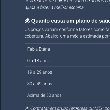
📌 
A rede de atendimento varia de acordo com
ajuda a fazer a melhor escolha.
💰 Quanto custa um plano de sa
Os preços variam conforme fatores como faixa
cobertura. Abaixo, uma média estimada por 
Faixa Etária
0 a 18 anos
19 a 29 anos
30 a 49 anos
Acima de 50 anos
📌 
Contratar em grupo (empresa ou MEI) pode