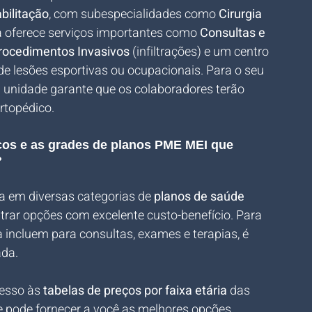
bilitação
, com subespecialidades como 
Cirurgia 
ca oferece serviços importantes como 
Consultas e 
rocedimentos Invasivos
 (infiltrações) e um centro 
e lesões esportivas ou ocupacionais. Para o seu 
a unidade garante que os colaboradores terão 
rtopédico.
eços e as grades de planos PME MEI que 
?
a em diversas categorias de 
planos de saúde 
ntrar opções com excelente custo-benefício. Para 
a incluem para consultas, exames e terapias, é 
da. 
esso às 
tabelas de preços por faixa etária
 das 
 pode fornecer a você as melhores opções, 