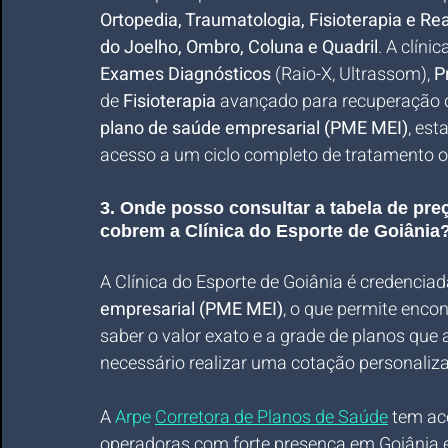
Ortopedia, Traumatologia, Fisioterapia e Rea
do Joelho, Ombro, Coluna e Quadril
. A clíni
Exames Diagnósticos
 (Raio-X, Ultrassom), 
P
de 
Fisioterapia
 avançado para recuperação d
plano de saúde empresarial (PME MEI)
, est
acesso a um ciclo completo de tratamento o
3. Onde posso consultar a tabela de pr
cobrem a Clínica do Esporte de Goiânia
A Clínica do Esporte de Goiânia é credenciad
empresarial (PME MEI)
, o que permite enco
saber o valor exato e a grade de planos que 
necessário realizar uma cotação personaliza
A 
Arpe 
Corretora de Planos de Saúde
 tem ac
operadoras com forte presença em Goiânia e