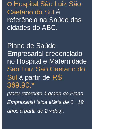
Hospital São Luiz São 
O 
Caetano do Sul
 é 
referência na Saúde das 
cidades do ABC.
Plano de Saúde 
Empresarial credenciado 
no Hospital e Maternidade 
São Luiz São Caetano do 
R$ 
Sul
 à partir de
369,90.*
(valor referente à grade de Plano 
Empresarial faixa etária de 0 - 18 
anos à partir de 2 vidas).