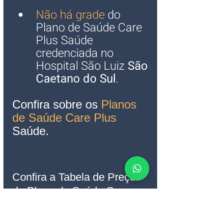
Não há grade
 do 
Plano de Saúde Care 
Plus Saúde 
credenciada no 
Hospital São Luiz 
São 
Caetano do Sul
.
Confira sobre os 
Planos 
de Saúde Care Plus
Saúde. 
Confira a Tabela de Preço 
do Plano de Saúde Care 
Plus Empresarial 2022 
completa, na página Care 