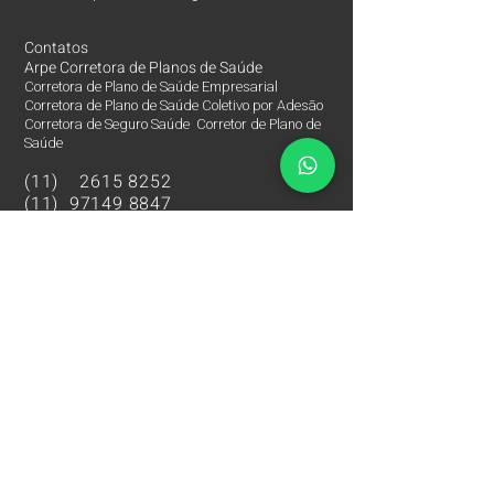
Contatos
Arpe Corretora de Planos de Saúde
Corretora de Plano de Saúde Empresarial
Corretora de Plano de Saúde Coletivo por Adesão
Corretora de Seguro Saúde Corretor de Plano de
Saúde
(11)
2615 8252
(11)
97149 8847
(11)
94201 3767
Rua Marques de Valença, 260
Mooca - São Paulo SP
Principais Hospitais e Laboratórios São Paulo SP
Corretora de Plano de Saúde Empresarial
Corretora de Plano de Saúde Coletivo por Adesão
Corretora de Seguro Saúde Corretor de Plano de Saúde
Plano de Saúde cobertura Hospital Albert Einstein
Plano de Saúde cobertura Hospital Sírio Libanês
Plano de Saúde cobertura Hospital BP
Plano de Saúde cobertura Hospital BP Mirante